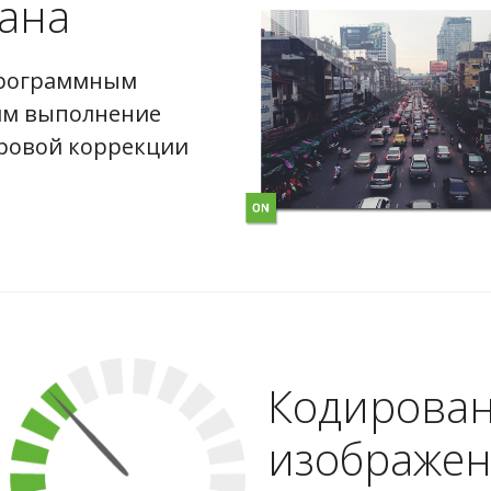
ана
программным
им выполнение
фровой коррекции
Кодирова
изображен