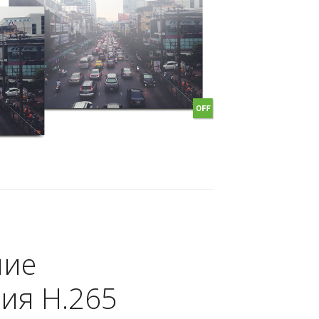
ние
ия H.265