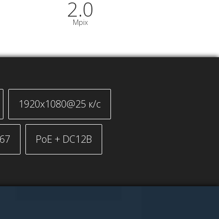
2.0
Mpix
1920x1080@25 к/с
P67
PoE + DC12В