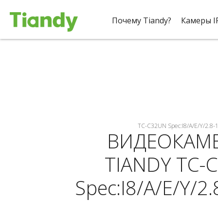
#
Почему Tiandy?
Камеры I
TC-C32UN Spec:I8/A/E/Y/2.8-
ВИДЕОКАМЕ
TIANDY TC-
Spec:I8/A/E/Y/2.