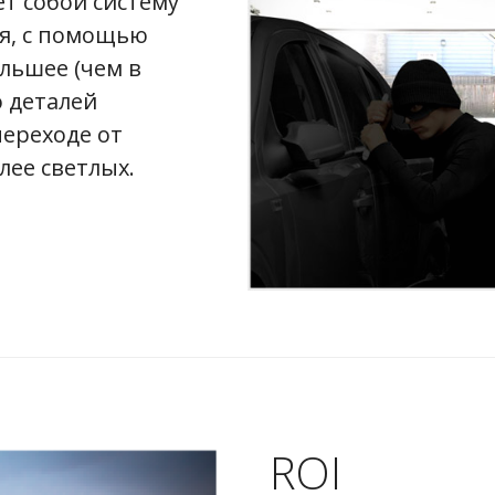
т собой систему
я, с помощью
льшее (чем в
о деталей
ереходе от
лее светлых.
ROI