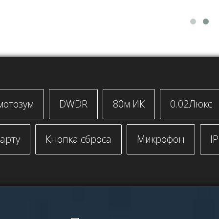
 мотозум
DWDR
80м ИК
0.02Люкс
карту
Кнопка сброса
Микрофон
I