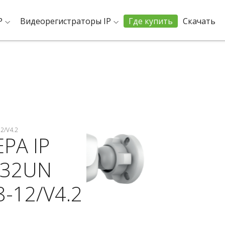
P
Видеорегистраторы IP
Где купить
Скачать
12/V4.2
РА IP
C32UN
8-12/V4.2