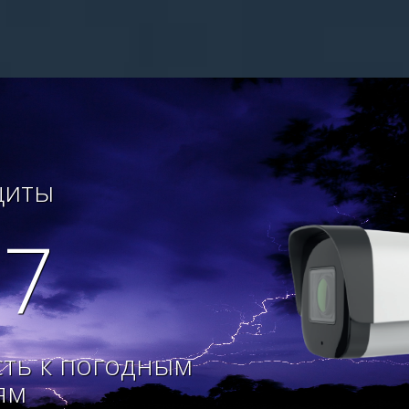
щиты
67
сть к погодным
ям