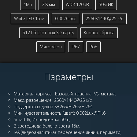
4Мп
2.8 мм.
WDR 120dB
50м ИК
White LED 15 м.
0.002Люкс
2560×1440@25 к/с
512 Гб слот под SD карту
Кнопка сброса
Микрофон
IP67
PoE
Параметры
Материал корпуса: Базовый: пластик, (M)- металл,
Макс. разрешение 2560×1440@25 к/с,
Поддержка кодеков S+265/H.265/H.264
Мин. чувствительность (цвет): 0.002Lux@F1.6,
Smart IR, Ик подсветка 50m,
2 светодиода белого света 15м.
IVA (видеоаналитика): пересечение линии, периметр,