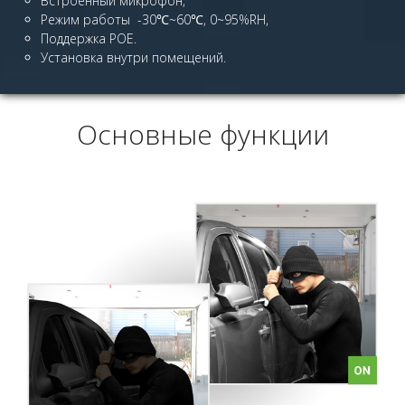
Встроенный микрофон,
Режим работы -30℃~60℃, 0~95%RH,
Поддержка POE.
Установка внутри помещений.
Основные функции